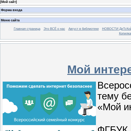
[
Мой сайт
]
Форма входа
Меню сайта
Главная страница
Это ВСЁ о нас
Август в библиотеке
НОВОСТИ ДеТсКо
Копилка
Мой интер
Всеро
тему б
«Мой и
ФГБУК