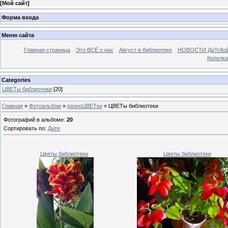
[
Мой сайт
]
Форма входа
Меню сайта
Главная страница
Это ВСЁ о нас
Август в библиотеке
НОВОСТИ ДеТсКо
Копилка
Categories
ЦВЕТы библиотеки
[20]
Главная
»
Фотоальбом
»
разноЦВЕТки
» ЦВЕТы библиотеки
Фотографий в альбоме
:
20
Сортировать по
:
Дате
Цветы библиотеки
Цветы библиотеки