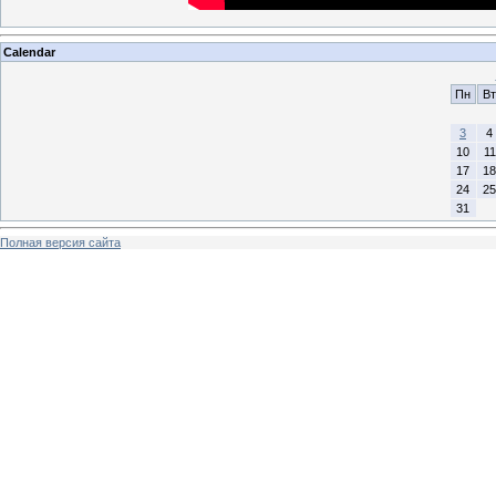
Calendar
Пн
Вт
3
4
10
11
17
18
24
25
31
Полная версия сайта