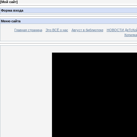
[
Мой сайт
]
Форма входа
Меню сайта
Главная страница
Это ВСЁ о нас
Август в библиотеке
НОВОСТИ ДеТсКо
Копилка