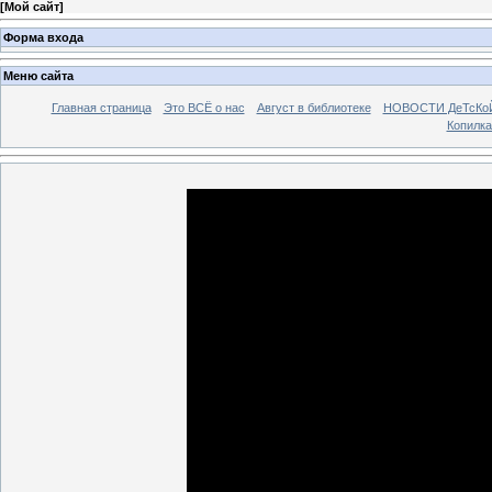
[
Мой сайт
]
Форма входа
Меню сайта
Главная страница
Это ВСЁ о нас
Август в библиотеке
НОВОСТИ ДеТсКо
Копилка