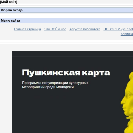
[
Мой сайт
]
Форма входа
Меню сайта
Главная страница
Это ВСЁ о нас
Август в библиотеке
НОВОСТИ ДеТсКо
Копилка