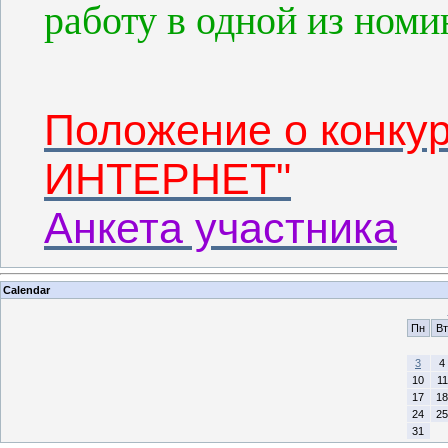
работу в одной из номи
Положение о конку
ИНТЕРНЕТ"
Анкета участника
Calendar
Пн
Вт
3
4
10
11
17
18
24
25
31