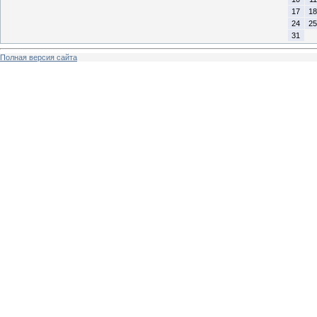
17
18
24
25
31
Полная версия сайта