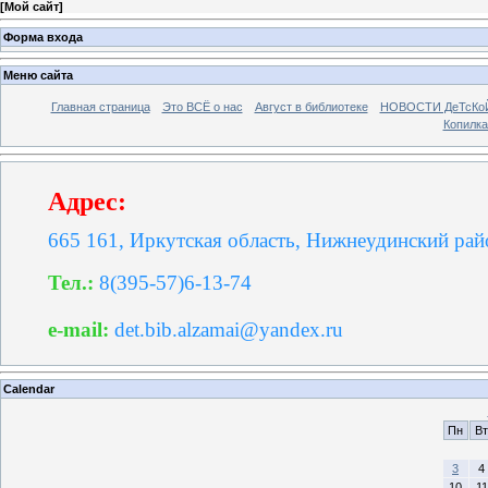
[
Мой сайт
]
Форма входа
Меню сайта
Главная страница
Это ВСЁ о нас
Август в библиотеке
НОВОСТИ ДеТсКо
Копилка
Адрес:
665 161, Иркутская область, Нижнеудинский райо
Тел.:
8(395-57)6-13-74
e-mail:
det.bib.alzamai@yandex.ru
Calendar
Пн
Вт
3
4
10
11