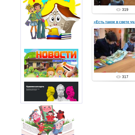
319
«Есть такое в свете ч
04.02.2015
библиотечный у
Библиотек
317