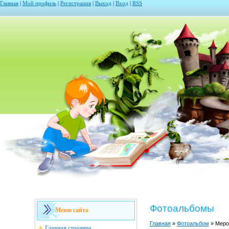
Главная
|
Мой профиль
|
Регистрация
|
Выход
|
Вход
|
RSS
Фотоальбомы
Меню сайта
Главная
»
Фотоальбом
» Меро
Главная страница