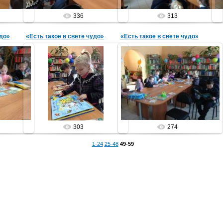
336
313
удо»
«Есть такое в свете чудо»
«Есть такое в свете чудо»
04.02.2015
04.02.2015
рок
библиотечный урок
библиотечный урок
а
Библиотека
Библиотека
303
274
1-24
25-48
49-59