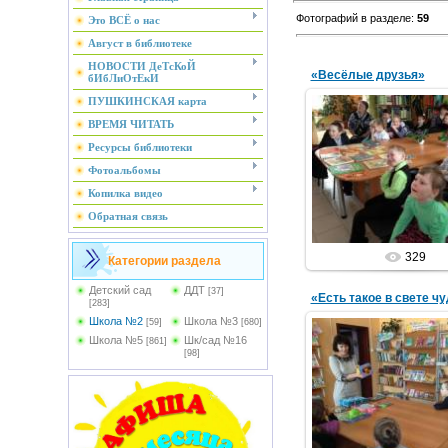
Фотографий в разделе
:
59
Это ВСЁ о нас
Август в библиотеке
НОВОСТИ ДеТсКоЙ
«Весёлые друзья»
бИбЛиОтЕкИ
ПУШКИНСКАЯ карта
ВРЕМЯ ЧИТАТЬ
Ресурсы библиотеки
18.03.2015
Фотоальбомы
литературный 
Библиотек
Копилка видео
Обратная связь
329
Категории раздела
Детский сад
ДДТ
[37]
«Есть такое в свете ч
[283]
Школа №2
Школа №3
[59]
[680]
Школа №5
Шк/сад №16
[861]
[98]
04.02.2015
библиотечный у
Библиотек