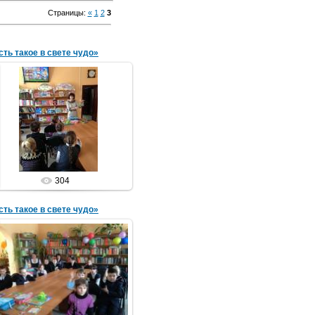
Страницы
:
«
1
2
3
сть такое в свете чудо»
04.02.2015
библиотечный урок
Библиотека
304
сть такое в свете чудо»
04.02.2015
библиотечный урок
Библиотека