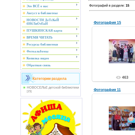
Фотографий в разделе
:
15
Это ВСЁ о нас
Август в библиотеке
НОВОСТИ ДеТсКоЙ
Фотография 15
бИбЛиОтЕкИ
ПУШКИНСКАЯ карта
ВРЕМЯ ЧИТАТЬ
Ресурсы библиотеки
29.05.2012
Фотоальбомы
Библиотек
Копилка видео
Обратная связь
463
Категории раздела
НОВОСЕЛЬЕ детской библиотеки
Фотография 11
[15]
29.05.2012
Библиотек