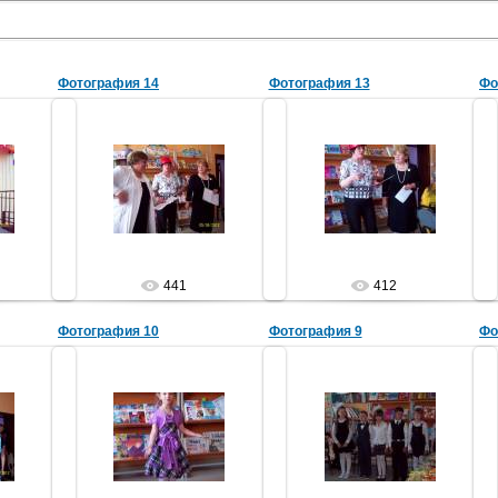
Фотография 14
Фотография 13
Фо
29.05.2012
29.05.2012
а
Библиотека
Библиотека
441
412
Фотография 10
Фотография 9
Фо
29.05.2012
29.05.2012
Выступление Татьяны-юной
Выступление учеников школы
читательницы детской
№5, 3"а" класса
а
библиотеки
Библиотека
Библиотека