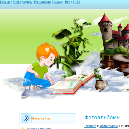
Главная
|
Мой профиль
|
Регистрация
|
Выход
|
Вход
|
RSS
Фотоальбомы
Меню сайта
Главная
»
Фотоальбом
» НОВО
Главная страница