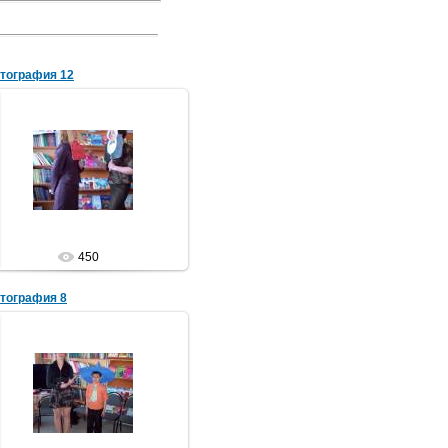
тография 12
29.05.2012
Библиотека
450
тография 8
29.05.2012
Незнайка показывает читальный
зал
Библиотека