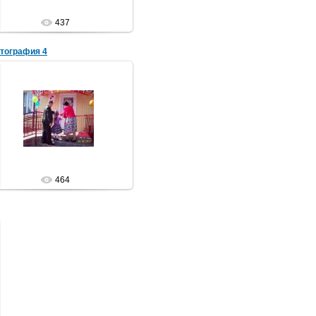
437
тография 4
29.05.2012
Библиотека
464