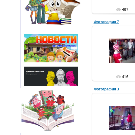
497
Фотография 7
29.05.2012
На абонементе го
встречает бура
Библиотек
416
Фотография 3
29.05.2012
Библиотек