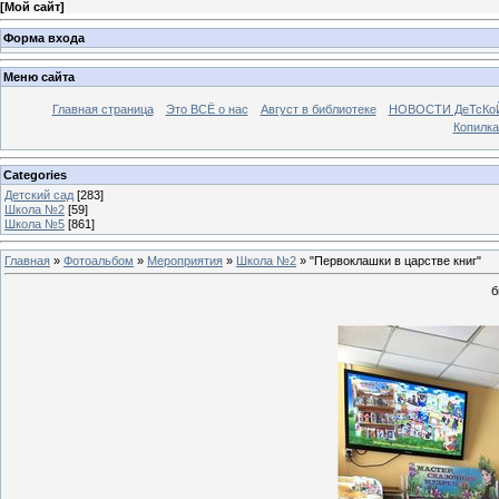
[
Мой сайт
]
Форма входа
Меню сайта
Главная страница
Это ВСЁ о нас
Август в библиотеке
НОВОСТИ ДеТсКо
Копилка
Categories
Детский сад
[283]
Школа №2
[59]
Школа №5
[861]
Главная
»
Фотоальбом
»
Мероприятия
»
Школа №2
» "Первоклашки в царстве книг"
б