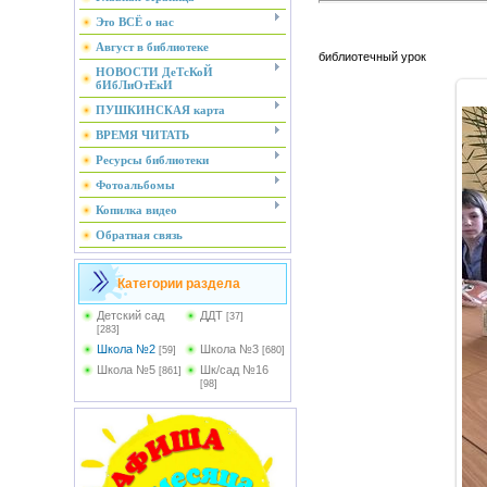
Это ВСЁ о нас
Август в библиотеке
библиотечный урок
НОВОСТИ ДеТсКоЙ
бИбЛиОтЕкИ
ПУШКИНСКАЯ карта
ВРЕМЯ ЧИТАТЬ
Ресурсы библиотеки
Фотоальбомы
Копилка видео
Обратная связь
Категории раздела
Детский сад
ДДТ
[37]
[283]
Школа №2
Школа №3
[59]
[680]
Школа №5
Шк/сад №16
[861]
[98]