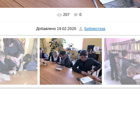
207
0
В реальном размере
1600x1200
/ 302.4Kb
Добавлено
19.02.2020
Библиотека