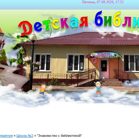
Пятница, 07.08.2026, 17:52
приятия
»
Школа №2
» "Знакомство с библиотекой"