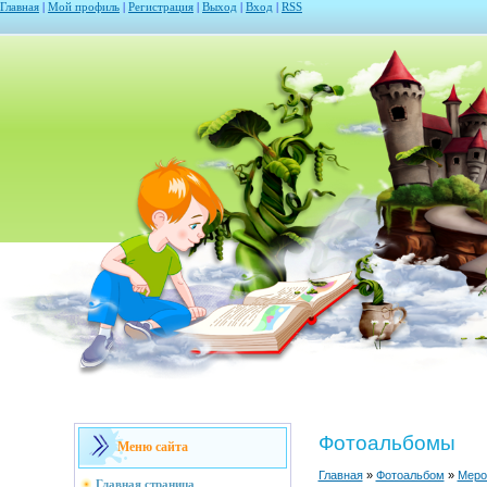
Главная
|
Мой профиль
|
Регистрация
|
Выход
|
Вход
|
RSS
Фотоальбомы
Меню сайта
Главная
»
Фотоальбом
»
Меро
Главная страница