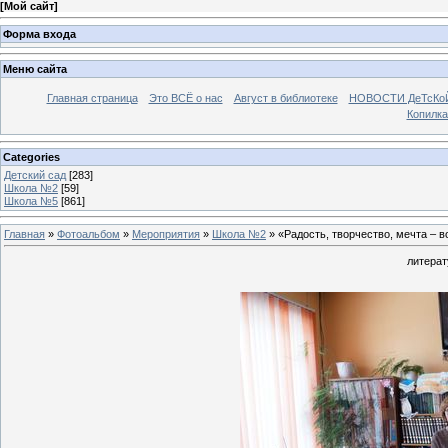
[
Мой сайт
]
Форма входа
Меню сайта
Главная страница
Это ВСЁ о нас
Август в библиотеке
НОВОСТИ ДеТсКо
Копилка
Categories
Детский сад
[283]
Школа №2
[59]
Школа №5
[861]
Главная
»
Фотоальбом
»
Мероприятия
»
Школа №2
» «Радость, творчество, мечта – в
литерат