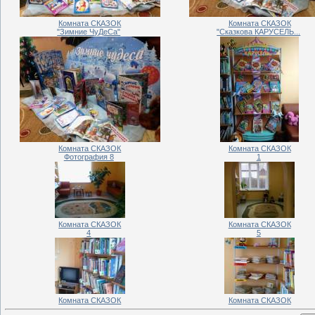
Комната СКАЗОК
Комната СКАЗОК
"Зимние ЧуДеСа"
"Сказкова КАРУСЕЛЬ...
Комната СКАЗОК
Комната СКАЗОК
Фотография 8
1
Комната СКАЗОК
Комната СКАЗОК
4
5
Комната СКАЗОК
Комната СКАЗОК