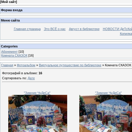
[
Мой сайт
]
Форма входа
Меню сайта
Главная страница
Это ВСЁ о нас
Август в библиотеке
НОВОСТИ ДеТсКо
Копилка
Categories
Абонемент
[10]
Комната СКАЗОК
[16]
Главная
»
Фотоальбом
»
Виртуальное путешествие по библиотеке
» Комната СКАЗОК
Фотографий в альбоме
:
16
Сортировать по
:
Дате
"Зимние ЧуДеСа"
"Зимние ЧуДеСа"