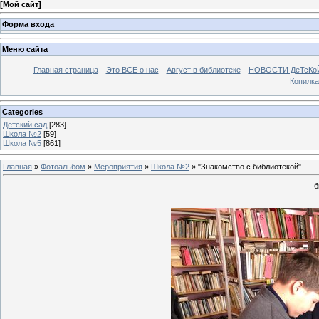
[
Мой сайт
]
Форма входа
Меню сайта
Главная страница
Это ВСЁ о нас
Август в библиотеке
НОВОСТИ ДеТсКо
Копилка
Categories
Детский сад
[283]
Школа №2
[59]
Школа №5
[861]
Главная
»
Фотоальбом
»
Мероприятия
»
Школа №2
» "Знакомство с библиотекой"
б