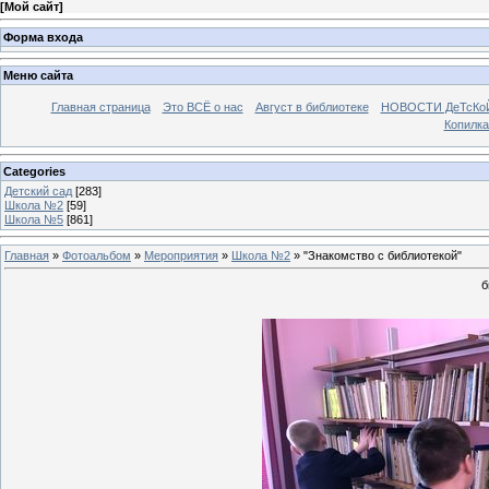
[
Мой сайт
]
Форма входа
Меню сайта
Главная страница
Это ВСЁ о нас
Август в библиотеке
НОВОСТИ ДеТсКо
Копилка
Categories
Детский сад
[283]
Школа №2
[59]
Школа №5
[861]
Главная
»
Фотоальбом
»
Мероприятия
»
Школа №2
» "Знакомство с библиотекой"
б