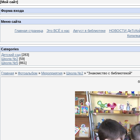
[
Мой сайт
]
Форма входа
Меню сайта
Главная страница
Это ВСЁ о нас
Август в библиотеке
НОВОСТИ ДеТсКо
Копилка
Categories
Детский сад
[283]
Школа №2
[59]
Школа №5
[861]
Главная
»
Фотоальбом
»
Мероприятия
»
Школа №2
» "Знакомство с библиотекой"
б