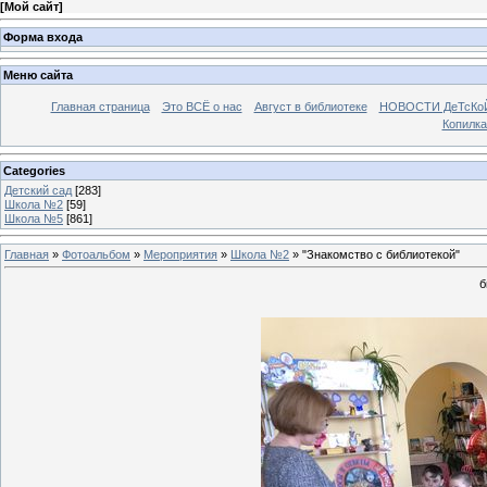
[
Мой сайт
]
Форма входа
Меню сайта
Главная страница
Это ВСЁ о нас
Август в библиотеке
НОВОСТИ ДеТсКо
Копилка
Categories
Детский сад
[283]
Школа №2
[59]
Школа №5
[861]
Главная
»
Фотоальбом
»
Мероприятия
»
Школа №2
» "Знакомство с библиотекой"
б