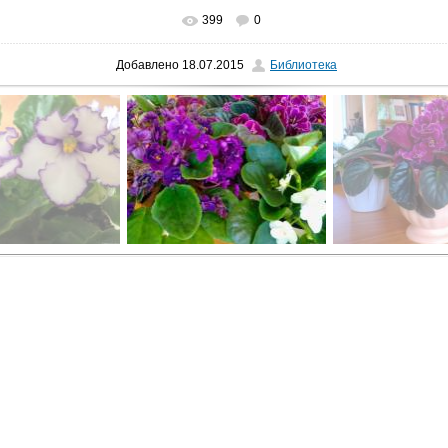
399
0
В реальном размере
1600x1200
/ 388.4Kb
Добавлено
18.07.2015
Библиотека