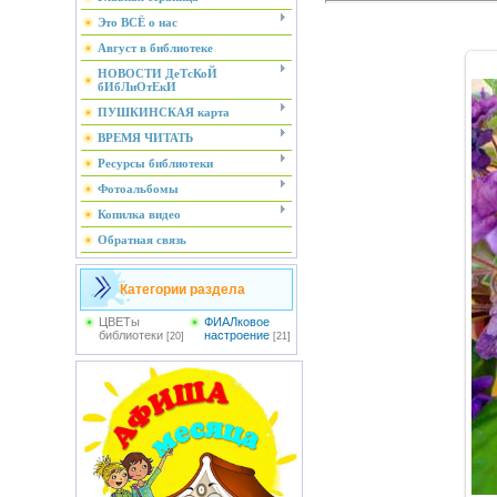
Это ВСЁ о нас
Август в библиотеке
НОВОСТИ ДеТсКоЙ
бИбЛиОтЕкИ
ПУШКИНСКАЯ карта
ВРЕМЯ ЧИТАТЬ
Ресурсы библиотеки
Фотоальбомы
Копилка видео
Обратная связь
Категории раздела
ЦВЕТы
ФИАЛковое
библиотеки
настроение
[20]
[21]