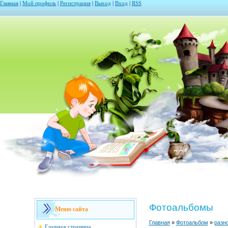
Главная
|
Мой профиль
|
Регистрация
|
Выход
|
Вход
|
RSS
Фотоальбомы
Меню сайта
Главная
»
Фотоальбом
»
разн
Главная страница