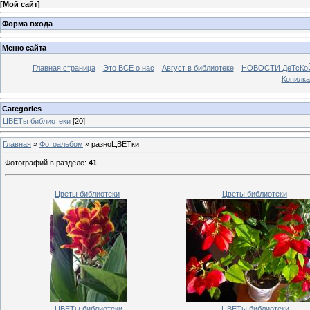
[
Мой сайт
]
Форма входа
Меню сайта
Главная страница
Это ВСЁ о нас
Август в библиотеке
НОВОСТИ ДеТсКо
Копилка
Categories
ЦВЕТы библиотеки
[20]
Главная
»
Фотоальбом
» разноЦВЕТки
Фотографий в разделе
:
41
Цветы библиотеки
Цветы библиотеки
ЦВЕТы библиотеки
ЦВЕТы библиотеки