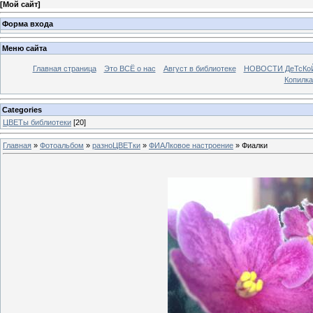
[
Мой сайт
]
Форма входа
Меню сайта
Главная страница
Это ВСЁ о нас
Август в библиотеке
НОВОСТИ ДеТсКо
Копилка
Categories
ЦВЕТы библиотеки
[20]
Главная
»
Фотоальбом
»
разноЦВЕТки
»
ФИАЛковое настроение
» Фиалки