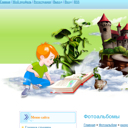
Главная
|
Мой профиль
|
Регистрация
|
Выход
|
Вход
|
RSS
Фотоальбомы
Меню сайта
Главная
»
Фотоальбом
»
разн
Главная страница