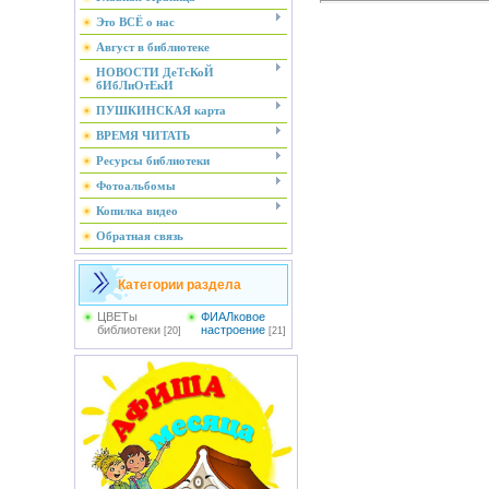
Это ВСЁ о нас
Август в библиотеке
НОВОСТИ ДеТсКоЙ
бИбЛиОтЕкИ
ПУШКИНСКАЯ карта
ВРЕМЯ ЧИТАТЬ
Ресурсы библиотеки
Фотоальбомы
Копилка видео
Обратная связь
Категории раздела
ЦВЕТы
ФИАЛковое
библиотеки
настроение
[20]
[21]