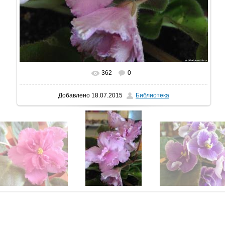
362
0
В реальном размере
1200x1600
/ 219.3Kb
Добавлено
18.07.2015
Библиотека